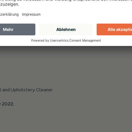
 Black-Friday-Wochenende 2023 (international):
t and Upholstery Cleaner
y 2022: