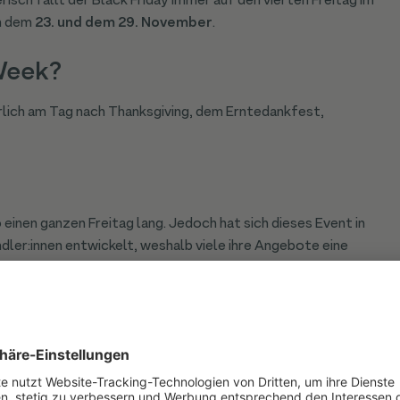
erisch fällt der Black Friday immer auf den vierten Freitag im
n dem
23. und dem 29. November
.
Week?
hrlich am Tag nach Thanksgiving, dem Erntedankfest,
 einen ganzen Freitag lang. Jedoch hat sich dieses Event in
dler:innen entwickelt, weshalb viele ihre Angebote eine
g danach anbieten.
auften Artikel am Black-
3?
enen Jahr das größte Shopping Event im Vergleich zu den