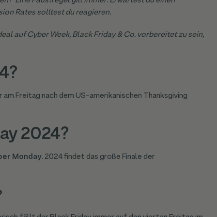
en? Eine Faustregel gilt immer: Erwartest du einen
ion Rates solltest du reagieren.
deal auf Cyber Week, Black Friday & Co. vorbereitet zu sein,
24?
ahr am Freitag nach dem US-amerikanischen Thanksgiving
ay 2024?
ber Monday
. 2024 findet das große Finale der
?