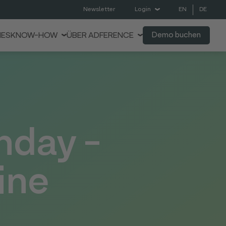
EN
DE
Newsletter
Login
Demo buchen
IES
KNOW-HOW
ÜBER ADFERENCE
nday -
ine