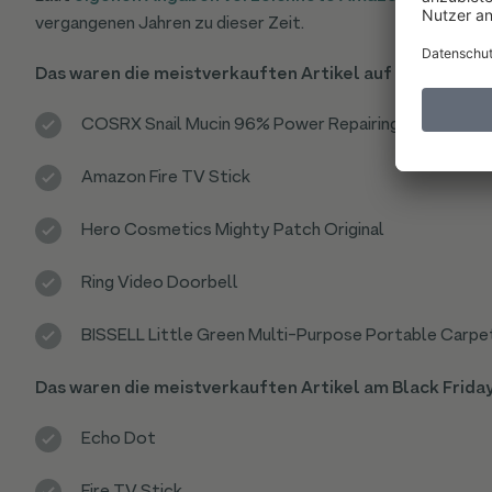
vergangenen Jahren zu dieser Zeit.
Das waren die meistverkauften Artikel auf Amazon am
COSRX Snail Mucin 96% Power Repairing Essence
Amazon Fire TV Stick
Hero Cosmetics Mighty Patch Original
Ring Video Doorbell
BISSELL Little Green Multi-Purpose Portable Carpe
Das waren die meistverkauften Artikel am Black Frida
Echo Dot