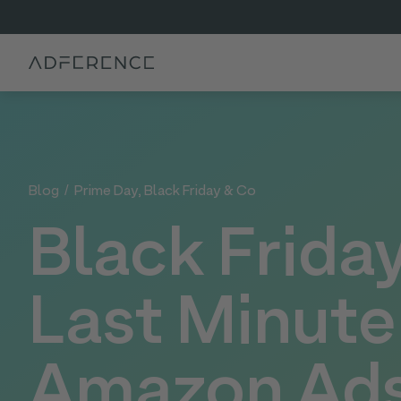
Blog
/
Prime Day, Black Friday & Co
Black Frida
Last Minute
Amazon Ad