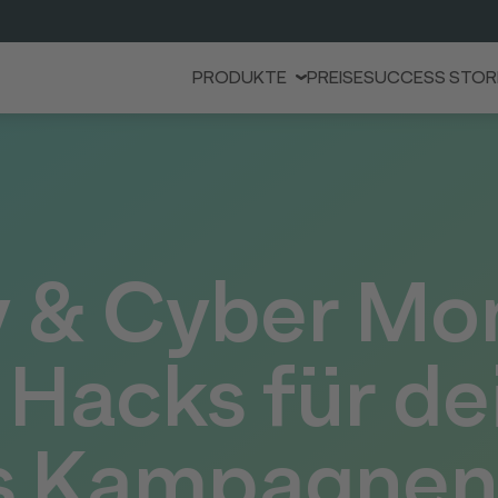
PRODUKTE
PREISE
SUCCESS STOR
y & Cyber Mo
 Hacks für de
s Kampagnen