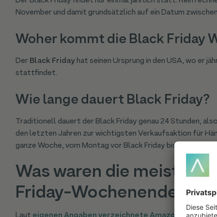
Der Black Friday findet nur einmal jährlich statt. Rein rechn
November und damit grundsätzlich auf ein Datum zwische
Woher kommt die Black Friday 
Der
Black Friday
hat seinen Ursprung in den USA, wo er jä
stattfindet.
Wie lange dauert Black Friday?
Traditionell dauert der Black Friday genau 24 Stunden, also
den letzten Jahren zur wichtigsten Verkaufsaktion für Hän
ganze Woche, vom Montag vor Black Friday bis zum Monta
Was waren die meistverk
Friday-Wochenende 202
Laut
eigenen Angaben verzeichnete Amazon
im vergang