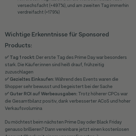
versechsfacht (+497%), und am zweiten Tag immerhin
verdreifacht (+179%)
Wichtige Erkenntnisse für Sponsored
Products:
✅ Tag 1 rockt:
Der erste Tag des Prime Day war besonders
stark. Die Käufer:innen sind heiß drauf, frühzeitig
zuzuschlagen
✅ Gezieltes Einkaufen:
Während des Events waren die
Shopper sehr bewusst und begeistert bei der Sache
✅ Guter ROI auf Werbeausgaben:
Trotz höherer CPCs war
die Gesamtbilanz positiv, dank verbesserter ACoS und hoher
Verkaufsvolumina
Du möchtest beim nächsten Prime Day oder Black Friday
genauso brillieren? Dann vereinbare jetzt einen kostenlosen