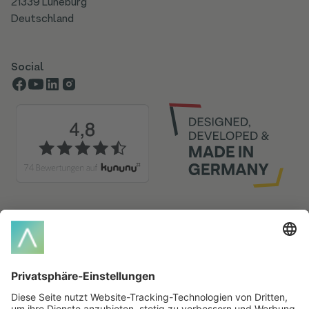
21339 Lüneburg
Deutschland
Social
Glossar-Index
A
B
C