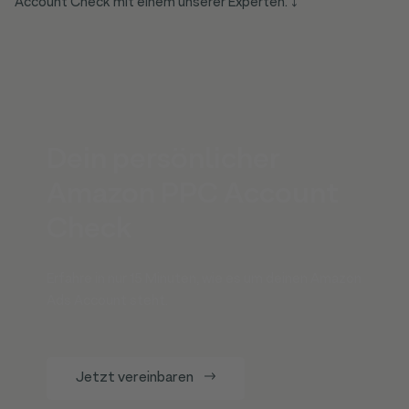
Account Check mit einem unserer Experten. ⤵
Dein persönlicher
Amazon PPC Account
Check
Erfahre in nur 15 Minuten, wie es um deinen Amazon
Ads Account steht.
Jetzt vereinbaren