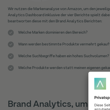
Wir nutzen die Markenanalyse von Amazon, um den jeweili
Analytics Dashboard inklusive der vier Berichte spielt dabe
beantworten diese mit den Brand Analytics Berichten:
Welche Marken dominieren den Bereich?
Wann werden bestimmte Produkte vermehrt gekauft?
Welche Suchbegriffe haben ein hohes Suchvolumen?
Welche Produkte werden statt meinen eigenen geka
Brand Analytics, um Such