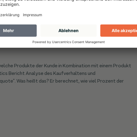
griffe heraus sowie welche Marken den jeweiligen
n basierend auf einem Hauptsuchbegriff wie zum Beispiel
sse
. Dann kann Florian die relevantesten Marken auf
lässt sich dann analysieren, welche Produkte der jeweiligen
e welche Produkte der Kunde in Kombination mit einem Produkt
tics Bericht Analyse des Kaufverhaltens und
uote”. Was heißt das? Er berechnet, wie viel Prozent der