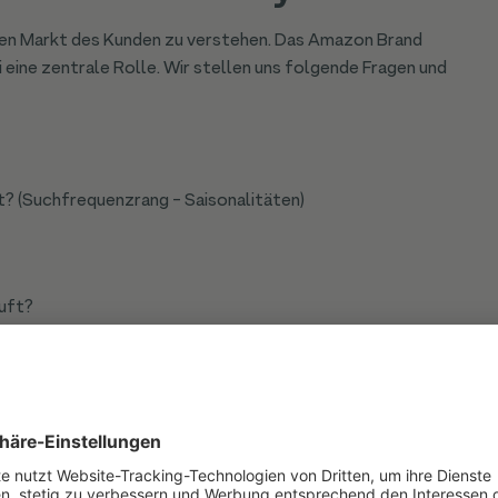
gen Markt des Kunden zu verstehen. Das Amazon Brand
i eine zentrale Rolle. Wir stellen uns folgende Fragen und
 (Suchfrequenzrang - Saisonalitäten)
uft?
begriffe zu finden