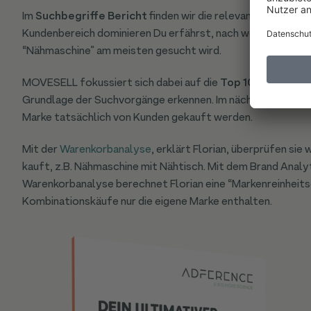
Im
Suchbegriffe Bericht
finden wir die relevanten Suchbe
Kundenbereich dominieren Du erfährst, nach welchen Marke
“Nähmaschine” am meisten gesucht wird.
MOVESELL fokussiert sich dabei auf die
Top 100 Ergebni
Grundlage der Suchvorgänge erkennen. Im nächsten Schritt 
Marke tatsächlich von Kunden gekauft werden.
Mit der
Warenkorbanalyse
, erklärt Florian, überprüfen si
kauft, z.B. Nähmaschine mit Nähtisch. Mit dem Brand Analy
Warenkorbanalyse berechnet Florian eine “Markenreinheitsq
Kombinationskäufe nur die eigene Marke enthalten.