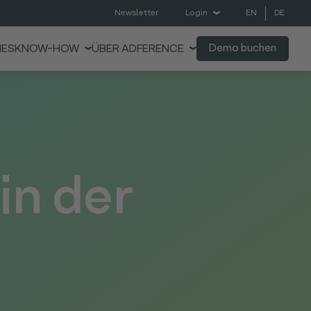
EN
DE
Newsletter
Login
Demo buchen
IES
KNOW-HOW
ÜBER ADFERENCE
in der