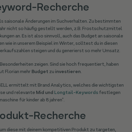
 Keyword-Recherche
ls saisonale Änderungen im Suchverhalten. Zu bestimmten
Jahr nicht so häufig gestellt werden, z.B. Frostschutzmittel
ngen an. Es ist also sinnvoll, auch das Budget an saisonale
wie in unserem Beispiel im Winter, solltest du in diesen
erkaufszahlen steigen und du generierst so mehr Umsatz.
 Besonderheiten zeigen. Sind sie hoch frequentiert, haben
ut Florian mehr
Budget
zu
investieren
.
ELL ermittelt mit Brand Analytics, welches die wichtigsten
ise und relevante
Mid und
Longtail-Keywords
festlegen
aschine für kinder ab 8 jahren”.
Produkt-Recherche
 um diese mit deinem kompetitiven Produkt zu targeten,