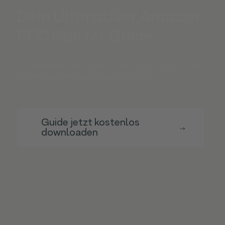
Dein Ultimativer Amazon
PPC Starter Guide
Umfassende Tipps, How-Tos & Insights für alle, die
mit Amazon PPC durchstarten wollen.
Guide jetzt kostenlos
downloaden