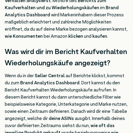
Verhalten analysierst
. Mithilfe des
Berichts zum
Kaufverhalten und zu Wiederholungskäufen
im
Brand
Analytics Dashboard
wird Markeninhabern dieser Prozess
maßgeblich erleichtert und zahlreiche Möglichkeiten
eröffnet, da du auf deine Marke bezogen analysieren kannst,
wie Konsumenten
bei Amazon
klicken
und
kaufen
.
Was wird dir im Bericht Kaufverhalten
Wiederholungskäufe angezeigt?
Wenn du in der
Seller Central
auf Berichte klickst, kommst
du zum
Brand Analytics Dashboard
. Dort kannst du den
Bericht Kaufverhalten Wiederholungskäufe aufrufen. In
diesem Bericht kannst du dann unterschiedliche Filter wie
beispielsweise Kategorie, Unterkategorie und Marke nutzen,
sowie einen Zeitraum definieren. Danach wird dir eine Tabelle
angezeigt, welche dir
deine ASINs
ausgibt. Innerhalb deines
zuvor definierten Zeitraums siehst du nun,
wie oft das