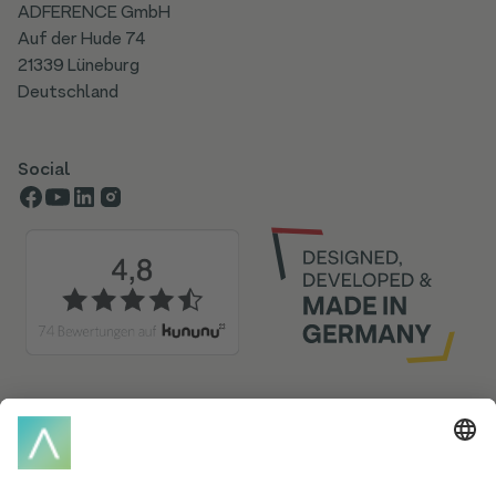
ADFERENCE GmbH
Auf der Hude 74
21339 Lüneburg
Deutschland
Social
Glossar-Index
A