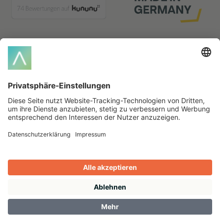
Glossar-Index
A
B
C
M
P
R
S
T
V
2026 All rights reserved.