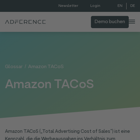
EN
DE
Newsletter
Login
Demo buchen
Glossar
/
Amazon TACoS
Amazon TACoS
Amazon TACoS („Total Advertising Cost of Sales“) ist eine
Kennzahl, die die Werbeausgaben ins Verhältnis zum