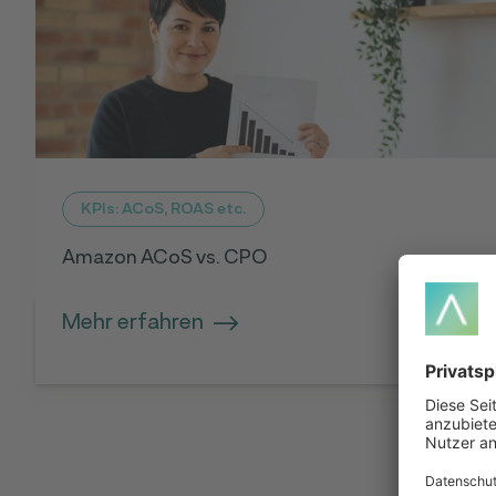
KPIs: ACoS, ROAS etc.
Amazon ACoS vs. CPO
Mehr erfahren