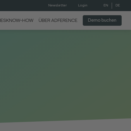
EN
DE
Newsletter
Login
Demo buchen
IES
KNOW-HOW
ÜBER ADFERENCE