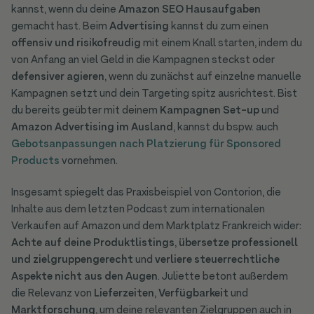
kannst, wenn du deine
Amazon SEO Hausaufgaben
gemacht hast. Beim
Advertising
kannst du zum einen
offensiv und risikofreudig
mit einem Knall starten, indem du
von Anfang an viel Geld in die Kampagnen steckst oder
defensiver agieren
, wenn du zunächst auf einzelne manuelle
Kampagnen setzt und dein Targeting spitz ausrichtest. Bist
du bereits geübter mit deinem
Kampagnen Set-up
und
Amazon Advertising im Ausland
, kannst du bspw. auch
Gebotsanpassungen nach Platzierung für Sponsored
Products
vornehmen.
Insgesamt spiegelt das Praxisbeispiel von Contorion, die
Inhalte aus dem letzten Podcast zum internationalen
Verkaufen auf Amazon und dem Marktplatz Frankreich wider:
Achte auf deine Produktlistings
,
übersetze professionell
und zielgruppengerecht
und
verliere steuerrechtliche
Aspekte nicht aus den Augen
. Juliette betont außerdem
die Relevanz von
Lieferzeiten
,
Verfügbarkeit
und
Marktforschung
, um deine relevanten Zielgruppen auch in