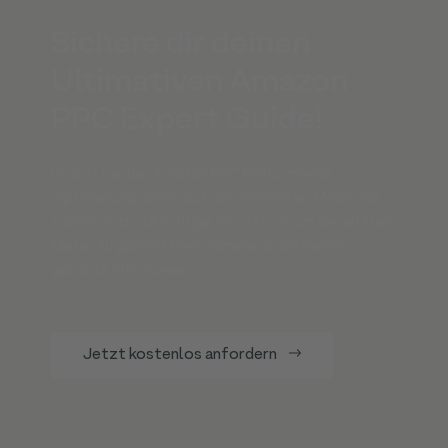
Sichere dir deinen
Ultimativen Amazon
PPC Expert Guide!
Du bist bei der Amazon PPC Performance
Optimierung schon auf der vorletzten Meile und
suchst noch die richtige Inspiration, um die letzten
Meter zu gehen? Dann sichere dir 80 Seiten
geballte PPC Power!
Jetzt kostenlos anfordern