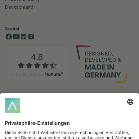
21339 Lüneburg
Deutschland
Social
Glossar-Index
A
B
C