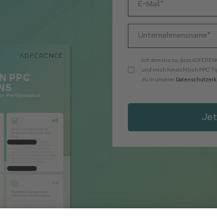
Ich stimme zu, dass ADFEREN
und mich hinsichtlich PPC Ti
du in unserer
Datenschutzerk