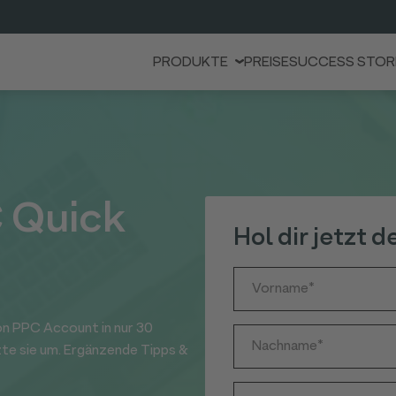
PRODUKTE
PREISE
SUCCESS STOR
 Quick
Hol dir jetzt 
on PPC Account in nur 30
te sie um. Ergänzende Tipps &