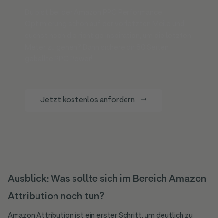
Du bist bei der Amazon PPC Performance
Optimierung schon auf der vorletzten Meile und
suchst noch die richtige Inspiration, um die letzten
Meter zu gehen? Dann sichere dir 80 Seiten
geballte PPC Power!
Jetzt kostenlos anfordern
Ausblick: Was sollte sich im Bereich Amazon
Attribution noch tun?
Amazon Attribution ist ein erster Schritt, um deutlich zu