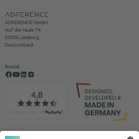
ADFERENCE GmbH
Auf der Hude 74
21339 Lüneburg
Deutschland
Social