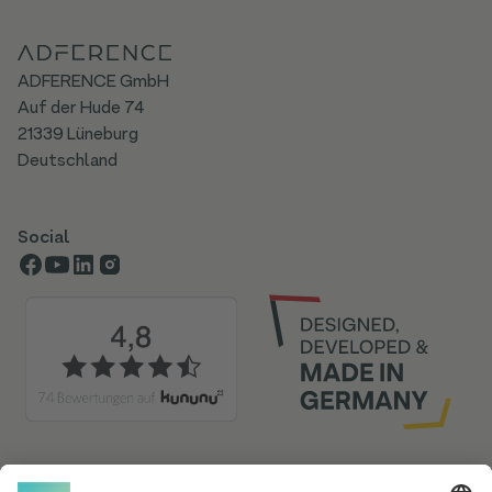
ADFERENCE GmbH
Auf der Hude 74
21339 Lüneburg
Deutschland
Social