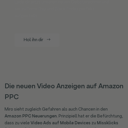
Lade dir jetzt unseren neuen Gebotsrechner und
sei zu Prime Day und Black Friday perfekt
aufgestellt
Hol ihn dir
Die neuen Video Anzeigen auf Amazon
PPC
Miro sieht zugleich Gefahren als auch Chancen in den
Amazon PPC Neuerungen
. Prinzipiell hat er die Befürchtung,
dass zu viele
Video Ads auf Mobile Devices
zu
Missklicks