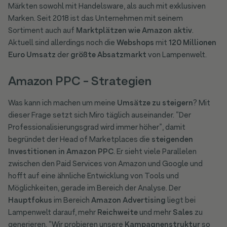
Märkten sowohl mit Handelsware, als auch mit exklusiven
Marken. Seit 2018 ist das Unternehmen mit seinem
Sortiment auch auf
Marktplätzen wie Amazon aktiv
.
Aktuell sind allerdings noch die
Webshops
mit
120 Millionen
Euro Umsatz
der
größte Absatzmarkt
von Lampenwelt.
Amazon PPC - Strategien
Was kann ich machen um meine
Umsätze zu steigern
? Mit
dieser Frage setzt sich Miro täglich auseinander. “Der
Professionalisierungsgrad wird immer höher”, damit
begründet der Head of Marketplaces die
steigenden
Investitionen in Amazon PPC
. Er sieht viele Parallelen
zwischen den Paid Services von Amazon und Google und
hofft auf eine ähnliche Entwicklung von Tools und
Möglichkeiten, gerade im Bereich der Analyse. Der
Hauptfokus
im Bereich
Amazon Advertising
liegt bei
Lampenwelt darauf, mehr
Reichweite
und mehr
Sales
zu
generieren. “Wir probieren unsere
Kampagnenstruktur
so