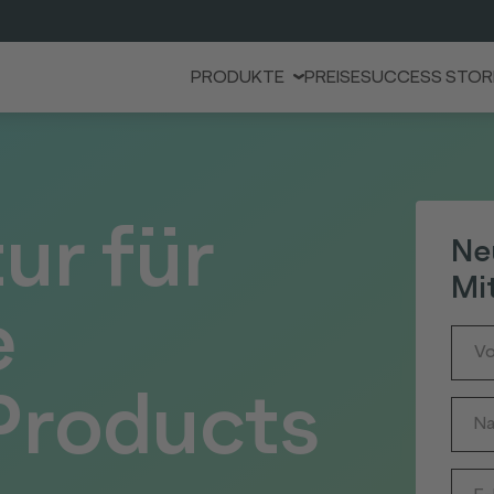
PRODUKTE
PREISE
SUCCESS STOR
ur für
Ne
Mit
e
Products