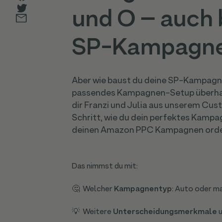
und O – auch 
SP-Kampagn
Aber wie baust du deine SP-Kampagne
passendes Kampagnen-Setup überhaup
dir Franzi und Julia aus unserem Cu
Schritt, wie du dein perfektes Kamp
deinen Amazon PPC Kampagnen ordent
Das nimmst du mit:
🤔 Welcher
Kampagnentyp
: Auto oder m
💡 Weitere
Unterscheidungsmerkmale