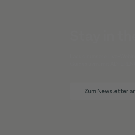
Stay in th
Lass dir unsere Live-Webi
Guides uvm. mit ADFERENC
Zum Newsletter a