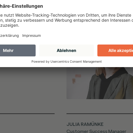
rts
JULIA RAMÜNKE
Customer Success Manager