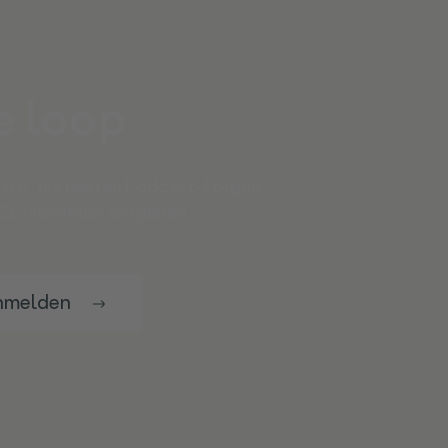
e loop
nare, die besten Podcast-Folgen,
E nie wieder entgehen.
nmelden