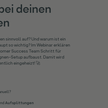
bei deinen
en
n sinnvoll auf? Und warum ist ein
t so wichtig? Im Webinar erklären
stomer Success Team Schritt für
agnen-Setup aufbaust. Damit wird
lich eingeheizt! 🚀
anuell?
und
Aufsplittungen