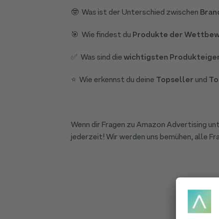
🤓 Was ist der Unterschied zwischen
Bran
🎯 Wie findest du
Produkte der Wettbe
✅ Was sind die
wichtigsten Produkteige
⭐ Wie erkennst du deine
Topseller
und
To
Wenn dir Fragen zu Amazon Advertising un
jederzeit! Wir werden uns bemühen, alle F