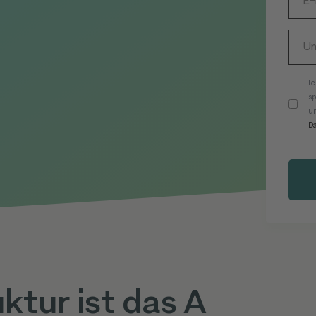
n
I
s
un
D
ktur ist das A