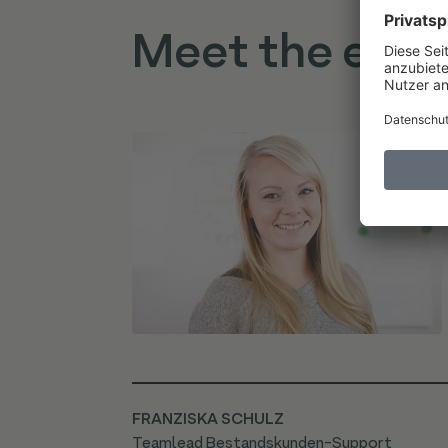
Meet the expe
FRANZISKA SCHULZ
Teamlead Bestandskunden-Support