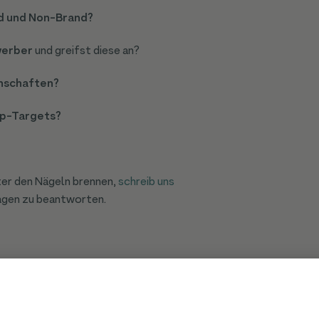
d und Non-Brand?
werber
und greifst diese an?
nschaften?
p-Targets?
ter den Nägeln brennen,
schreib uns
ragen zu beantworten.