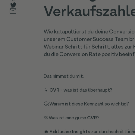
Verkaufszahl
Wie katapultierst du deine Conversi
unserem Customer Success Team bring
Webinar Schritt für Schritt, alles z
du die Conversion Rate positiv beein
Das nimmst du mit:
💡
CVR
- was ist das überhaupt?
🤔 Warum ist diese Kennzahl so wichtig?
⚖️ Was ist eine
gute CVR
?
🔥
Exklusive Insights
zur durchschnittli