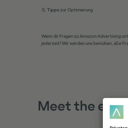
💪
Tipps
zur Optimierung
Wenn dir Fragen zu Amazon Advertising un
jederzeit! Wir werden uns bemühen, alle F
Meet the expe