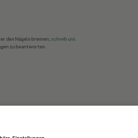
ter den Nägeln brennen,
schreib uns
ragen zu beantworten.
rts