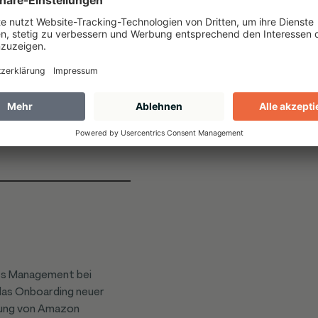
ss Management bei
as Onboarding neuer
erung von Amazon