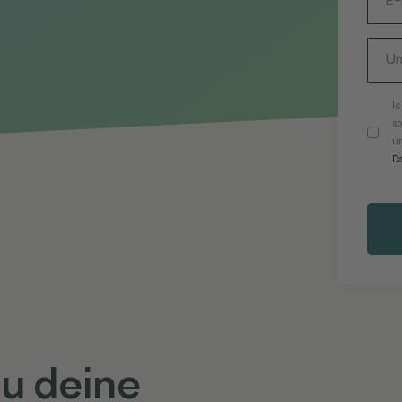
I
s
un
D
du deine