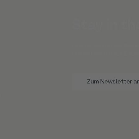
Stay in th
Lass dir unsere Live-Webi
Guides uvm. mit ADFERENC
Zum Newsletter a