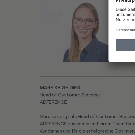
MAREIKE GEIDIES
Head of Customer Success
ADFERENCE
Mareike sorgt als Head of Customer Succe
ADFERENCE zusammen mit ihrem Team für d
Kund:innen und für die erfolgreiche Optimi