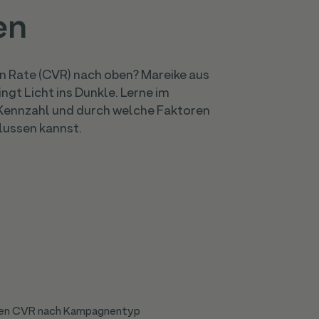
en
on Rate (CVR) nach oben? Mareike aus
t Licht ins Dunkle. Lerne im
ur Kennzahl und durch welche Faktoren
flussen kannst.
chen CVR nach Kampagnentyp