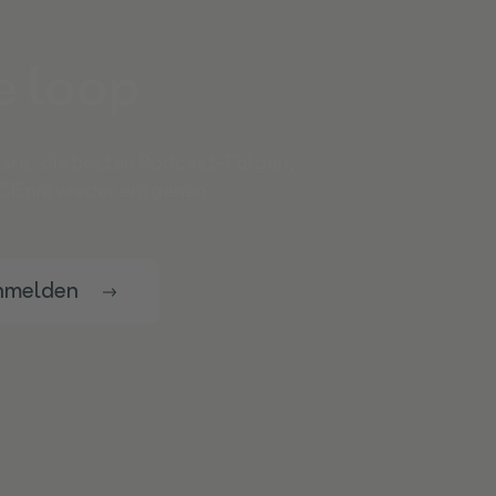
e loop
nare, die besten Podcast-Folgen,
E nie wieder entgehen.
nmelden