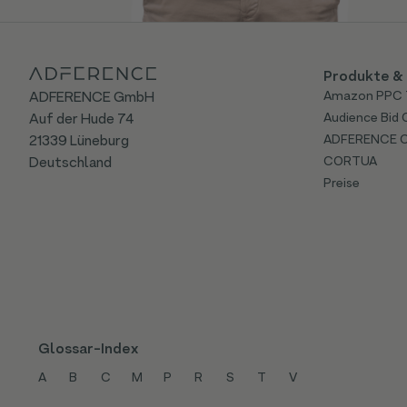
Produkte & 
ADFERENCE GmbH
Amazon PPC 
Auf der Hude 74
Audience Bid 
21339 Lüneburg
ADFERENCE 
Deutschland
CORTUA
Preise
Glossar-Index
A
B
C
M
P
R
S
T
V