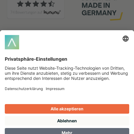
Glossar-Index
A
B
C
M
P
R
S
T
V